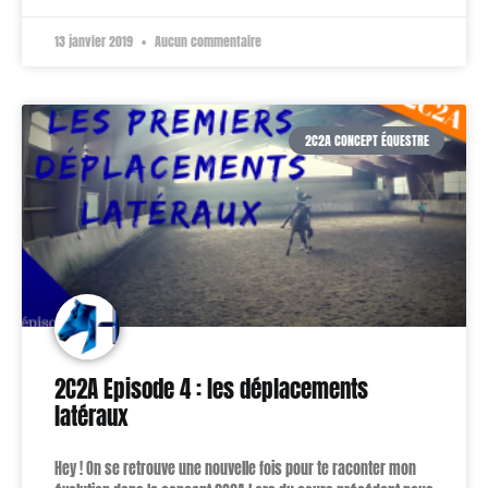
13 janvier 2019
Aucun commentaire
2C2A CONCEPT ÉQUESTRE
2C2A Episode 4 : les déplacements
latéraux
Hey ! On se retrouve une nouvelle fois pour te raconter mon