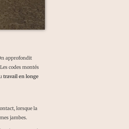
On approfondit
. Les codes montés
u
travail en longe
ontact, lorsque la
ec mes jambes.