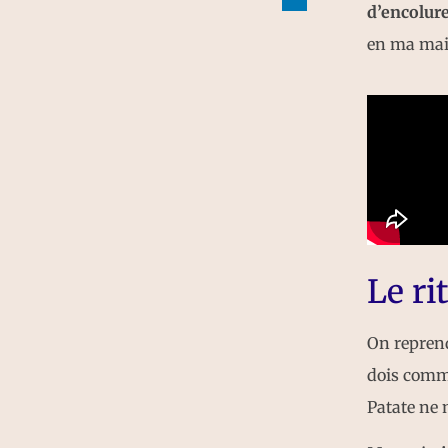
d’encolur
en ma main
Le ri
On reprend
dois comm
Patate ne 