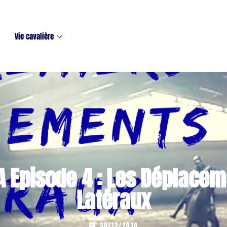
Vie cavalière
A Episode 4 : Les Déplacem
Latéraux
...
30/12/2018