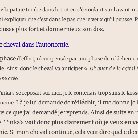
ue la patate tombe dans le trot en s’écroulant sur l’avant-ma
P
ui expliquer que c’est dans le pas que je veux qu’il pousse.
ousse plus fort et donne mieux son dos.
e cheval dans l’autonomie.
e phase
d’effort, récompensée par une phase de relâchement
ie
. Ainsi donc le cheval va anticiper «
Ok quand elle agit il 
 se crée.
inka’s se reposait sur moi, je le contenais trop sans le lais
Là je lui demande de
réfléchir
, il me donne je le
onome.
lus ce que j’ai demandé je reprends. Ainsi de suite en 
. Tinka’s
voit donc plus clairement où je veux en v
ie. Si mon cheval continue, cela veut dire quel e dos 