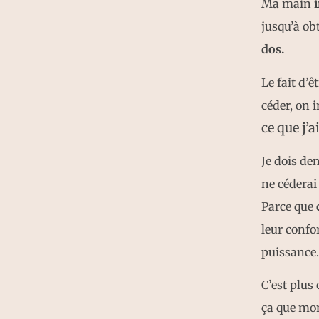
Ma main
i
jusqu’à obt
dos.
Le fait d’ê
céder, on 
ce que j’a
Je dois d
ne céderai
Parce que
c
leur confo
puissance
C’est plus
ça que mon