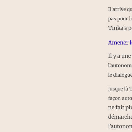
Il arrive q
pas pour l
Tinka’s p
Amener l
Il y a un
l’autonom
le dialogue
Jusque là T
façon aut
ne fait p
démarche
l’autonom