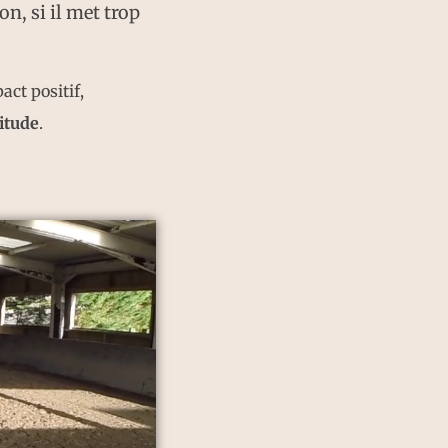
n, si il met trop
act positif,
itude
.