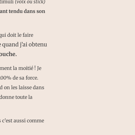
stimuli
(voix ou stick)
tant tendu dans son
ui doit le faire
ie quand j’ai obtenu
bouche.
ment la moitié ! Je
100% de sa force.
nd on les laisse dans
 donne toute la
s c’est aussi comme