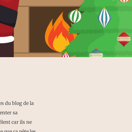
es du blog de la
senter sa
lent car ils ne
e que ça pète les