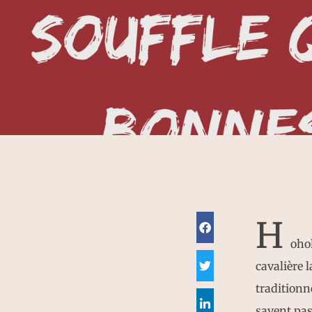
H
ohoh
cavalière l
traditionn
savent pas 