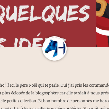
o !!! Ici le père Noël qui te parle. Oui j’ai pris les command
a plus éclopée de la blogosphère car elle tardait à nous pré
elle petite collection. Et bon nombre de personnes me harcè
quoi offrir à leur cavalier/cavalière préférée. (il paraît mêm