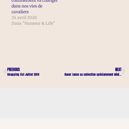
confinement va changer
dans nos vies de
cavaliers
24 avril 2020
Dans "Humeur & Life"
PREVIOUS
NEXT
Shopping list Juillet 2019
Racer lance sa collection spécialement dédiée aux cavaliers !