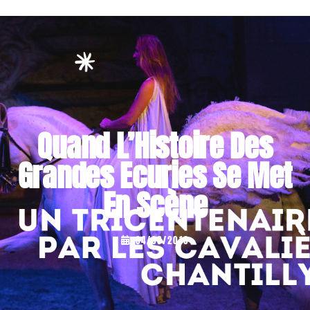
Quand L’Histoire Des
Grandes Ecuries Se Met
En Scène
...
04/08/2019