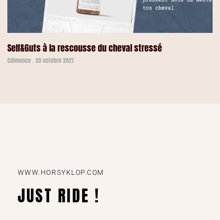
Self&Guts à la rescousse du cheval stressé
Clémence
20 octobre 2021
WWW.HORSYKLOP.COM
JUST RIDE !