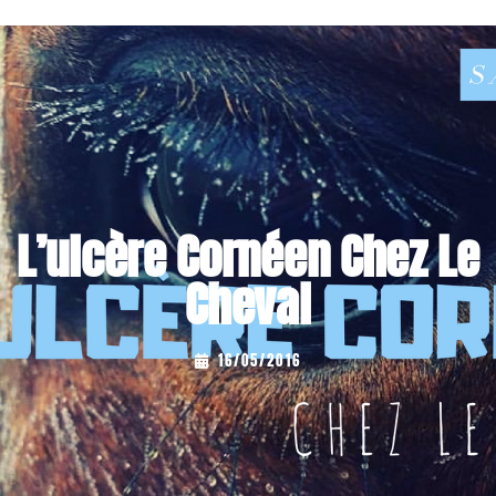
L’ulcère Cornéen Chez Le
Cheval
...
16/05/2016