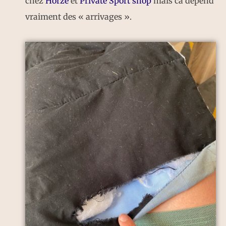
chez
Horze
et
Private Sport shop
mais ca dépend
vraiment des « arrivages ».