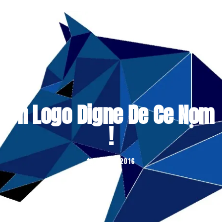
Un Logo Digne De Ce Nom
!
...
23/02/2016