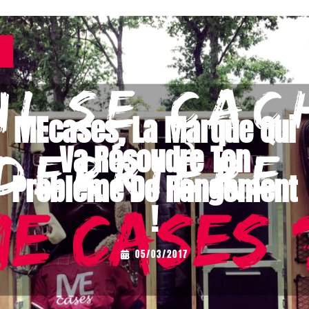
MEcases, La Marque Qui
Va Résoudre Ton
Problème De Rangement
!
...
05/03/2017